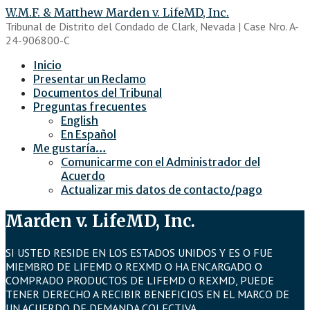
Saltar
W.M.F. & Matthew Marden v. LifeMD, Inc.
al
Tribunal de Distrito del Condado de Clark, Nevada | Case Nro. A-
contenido
24-906800-C
Inicio
Presentar un Reclamo
Documentos del Tribunal
Preguntas frecuentes
English
En Español
Me gustaría…
Comunicarme con el Administrador del
Acuerdo
Actualizar mis datos de contacto/pago
Marden v. LifeMD, Inc.
SI USTED RESIDE EN LOS ESTADOS UNIDOS Y ES O FUE
MIEMBRO DE LIFEMD O REXMD O HA ENCARGADO O
COMPRADO PRODUCTOS DE LIFEMD O REXMD, PUEDE
TENER DERECHO A RECIBIR BENEFICIOS EN EL MARCO DE
UN ACUERDO DE DEMANDA COLECTIVA.