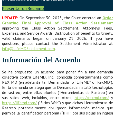
Presentar un Reclamo
UPDATE:
On September 30, 2025, the Court entered an
Order
Granting Final Approval of Class Action Settlement
approving the Class Action Settlement, Attorneys’ Fees,
Expenses, and Service Awards. Distribution of benefits to timely,
valid claimants began on January 21, 2026. If you have
questions, please contact the Settlement Administrator at
info@LifeMDSettlement.com
.
Información del Acuerdo
Se ha propuesto un acuerdo para poner fin a una demanda
colectiva contra LifeMD, Inc., conocida comercialmente como
REX MD (en adelante la “Demandada” o “LifeMD” o “RexMD”).
En la demanda se alega que la Demandada instaló tecnologías
de rastreo, entre ellas píxeles (“Herramientas de Rastreo”) en
sus sitios web, incluidos, entre otros,
https://rexmd.com/
y
https://lifemd.com/
(“Sitios Web”) y que dichas Herramientas de
Rastreo potencialmente divulgaron información médica que
permite la identificación personal (“IIHI”, por sus siglas en inglés)